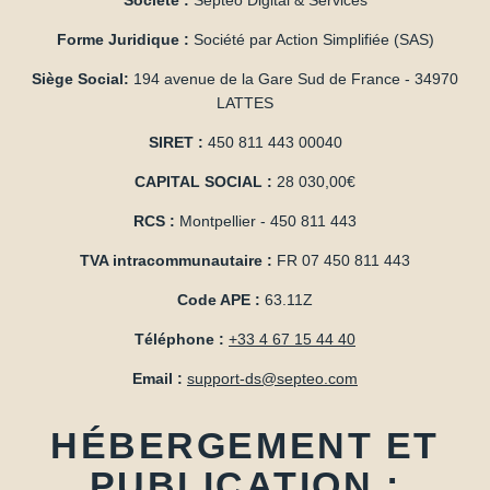
ACCUEIL
Forme Juridique :
Société par Action Simplifiée (SAS)
CHAMBRES & SUITES
Siège Social:
194 avenue de la Gare Sud de France - 34970
SERVICES
LATTES
OFFRES
SIRET :
450 811 443 00040
CAPITAL SOCIAL :
28 030,00€
QUARTIER
RCS :
Montpellier - 450 811 443
LOCALISATION
TVA intracommunautaire :
FR 07 450 811 443
ENGAGEMENTS
Code APE :
63.11Z
MA RÉSERVATION
Téléphone :
+33 4 67 15 44 40
Réserver
Email :
support-ds@septeo.com
HÉBERGEMENT ET
PUBLICATION :