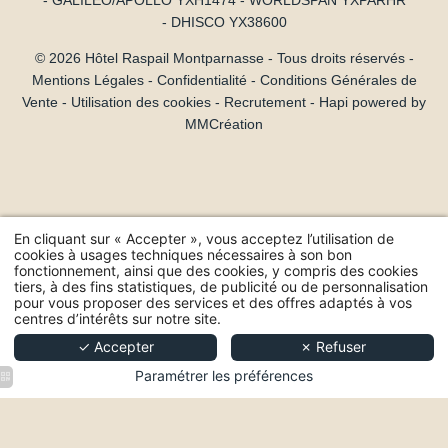
- GALILEO/APOLLO YXH1474 - WORLDSPAN YXPARHR
- DHISCO YX38600
© 2026 Hôtel Raspail Montparnasse - Tous droits réservés -
Mentions Légales
-
Confidentialité
-
Conditions Générales de
Vente
-
Utilisation des cookies
-
Recrutement
-
Hapi
powered by
MMCréation
En cliquant sur « Accepter », vous acceptez l’utilisation de
cookies à usages techniques nécessaires à son bon
fonctionnement, ainsi que des cookies, y compris des cookies
tiers, à des fins statistiques, de publicité ou de personnalisation
pour vous proposer des services et des offres adaptés à vos
centres d’intérêts sur notre site.
Hôtel Raspail Montparnasse - 203 boulevard Raspail, 75014 Paris
✓ Accepter
✗ Refuser
+33 1 43 20 62 86
-
contact@hotelraspail.com
Paramétrer les préférences