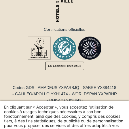
Certifications officielles
EU Ecolabel
FR/051/598
Codes GDS : AMADEUS YXPARBJQ - SABRE YX384418
- GALILEO/APOLLO YXH1474 - WORLDSPAN YXPARHR
- DHISCO YX38600
En cliquant sur « Accepter », vous acceptez l’utilisation de
© 2026 Hôtel Raspail Montparnasse - Tous droits réservés -
cookies à usages techniques nécessaires à son bon
fonctionnement, ainsi que des cookies, y compris des cookies
Mentions Légales
-
Confidentialité
-
Conditions Générales de
tiers, à des fins statistiques, de publicité ou de personnalisation
Vente
-
Utilisation des cookies
-
Recrutement
-
Hapi
powered by
pour vous proposer des services et des offres adaptés à vos